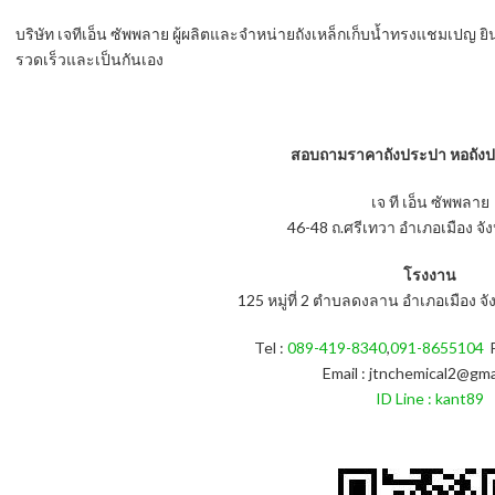
บริษัท เจทีเอ็น ซัพพลาย ผู้ผลิตและจำหน่ายถังเหล็กเก็บน้ำทรงแชมเปญ ย
รวดเร็วและเป็นกันเอง
สอบถามราคาถังประปา หอถังประ
เจ ที เอ็น ซัพพลาย
46-48 ถ.ศรีเทวา อำเภอเมือง จัง
โรงงาน
125 หมู่ที่ 2 ตำบลดงลาน อำเภอเมือง จั
Tel :
089-419-8340
,
091-8655104
F
Email : jtnchemical2@gma
ID Line : kant89