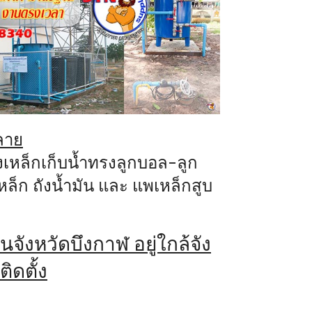
พลาย
งเหล็กเก็บน้ำทรงลูกบอล-ลูก
หล็ก
ถังน้ำมัน
และ
แพเหล็กสูบ
นจังหวัดบึงกาฬ อยู่ใกล้จัง
ิดตั้ง