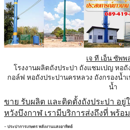
เจ ที เอ็น ซัพ
โรงงานผลิตถังประปา
ถังแชมเปญ
หอถั
กอล์ฟ
หอถังประปานครหลวง
ถังกรองน้ำเ
น้ำ
ขาย รับผลิต และติดตั้งถังประปา อยู่ใ
หวังบึงกาฬ เรามีบริการส่งถึงที่ พร้อมต
– ประปาการเกษตร พลังงานแสงอาทิตย์