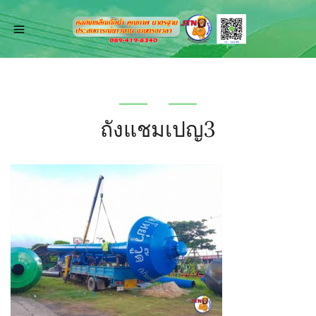
ถังแชมเปญ3